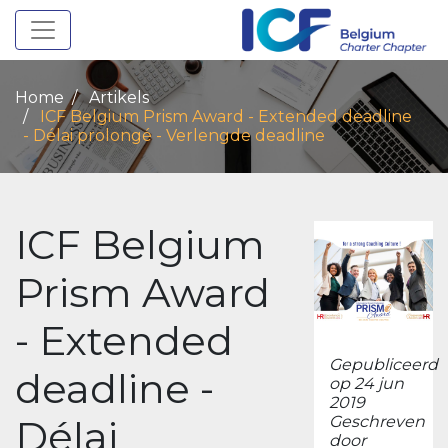
Toggle navigation
Home
Artikels
ICF Belgium Prism Award - Extended deadline
- Délai prolongé - Verlengde deadline
ICF Belgium
Prism Award
- Extended
Gepubliceerd
deadline -
op 24 jun
2019
Délai
Geschreven
door