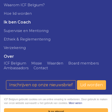
Waarom ICF Belgium?
Hoe lid worden
Ik ben Coach
Supervisie en Mentoring
Ethiek & Reglementering
Verzekering
Over
ICF Belgium
Missie
Waarden
Board members
Ambassadors
Contact
Inschrijven op onze nieuwsbrief
Lid worden
ICF Belgium gebruikt cookies om uw online ervaring te verbeteren. Door gebruik te maken
van onze website aanvaardt u het gebruik van cookies.
Meer weten
ICF Belgium ©
Confidentialiteitsprincipe
softedge
2026
studio
Ik ga akkoord