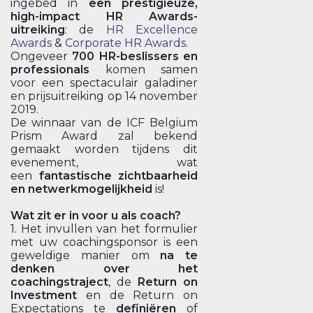
ingebed in
een prestigieuze,
high-impact HR Awards-
uitreiking
: de
HR Excellence
Awards
&
Corporate HR Awards
.
Ongeveer
700 HR-beslissers en
professionals
komen samen
voor een spectaculair galadiner
en prijsuitreiking op 14 november
2019.
De winnaar van de ICF Belgium
Prism Award zal bekend
gemaakt worden tijdens dit
evenement, wat
een
fantastische zichtbaarheid
en netwerkmogelijkheid
is!
Wat zit er in voor u als coach?
1. Het invullen van het formulier
met uw coachingsponsor is een
geweldige manier om
na te
denken over het
coachingstraject
, de
Return on
Investment
en de Return on
Expectations te
definiëren
of