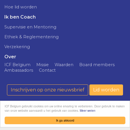
Hoe lid worden
Ik ben Coach
Supervisie en Mentoring
Ethiek & Reglementering
Verzekering
Over
ICF Belgium
Missie
Waarden
Board members
Ambassadors
Contact
Inschrijven op onze nieuwsbrief
Lid worden
ICF Belgium gebruikt cookies om uw online ervaring te verbeteren. Door gebruik te maken
van onze website aanvaardt u het gebruik van cookies.
Meer weten
ICF Belgium ©
Confidentialiteitsprincipe
softedge
2026
studio
Ik ga akkoord