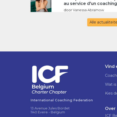
au service d'un coaching
door
Vanessa Abramow
Alle actualitei
Vind
Coach
Wat is
Kies d
International Coaching Federation
Over
13 Avenue Jules Bordet
1140 Evere - Belgium
ICF B