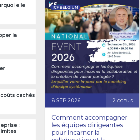
urquoi elle
ICF BELGIUM
pper la
n
er
: coûts cachés
8 SEP 2026
2
CCEU'S
Comment accompagner
les équipes dirigeantes
eprise :
limites
pour incarner la
collaboration et la