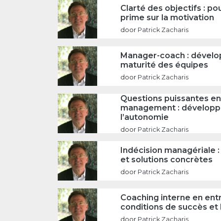
Clarté des objectifs : po
prime sur la motivation
door
Patrick Zacharis
Manager-coach : dévelo
maturité des équipes
door
Patrick Zacharis
Questions puissantes e
management : développ
l’autonomie
door
Patrick Zacharis
Indécision managériale 
et solutions concrètes
door
Patrick Zacharis
Coaching interne en entr
conditions de succès et 
door
Patrick Zacharis