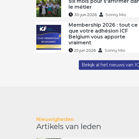
six mois pour s'affirmer da
le métier
30 jun 2026
Sonny Mio
Membership 2026 : tout ce
que votre adhésion ICF
Belgium vous apporte
vraiment
25 jun 2026
Sonny Mio
Bekijk al het nieuws van I
Nieuwigheden
Artikels van leden