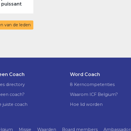
 puissant
ten van de leden
 een Coach
Word Coach
es directory
8 Kerncompetenties
 een coach?
Waarom ICF Belgium?
e juiste coach
Hoe lid worden
elgium
Missie
Waarden
Board members
Ambassador