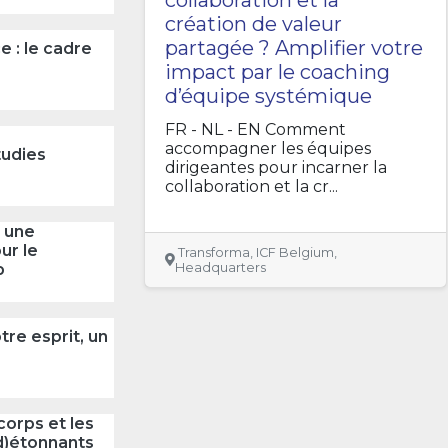
création de valeur
partagée ? Amplifier votre
e : le cadre
impact par le coaching
d’équipe systémique
FR - NL - EN Comment
accompagner les équipes
tudies
dirigeantes pour incarner la
collaboration et la cr...
: une
ur le
Transforma, ICF Belgium,
p
Headquarters
tre esprit, un
corps et les
(d)étonnants