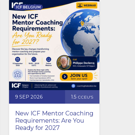
ICF BELGIUM
9 SEP 2026
1.5
CCEU'S
New ICF Mentor Coaching
Requirements: Are You
Ready for 2027