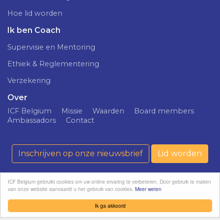
Hoe lid worden
Ik ben Coach
Supervisie en Mentoring
Ethiek & Reglementering
Verzekering
Over
ICF Belgium
Missie
Waarden
Board members
Ambassadors
Contact
Inschrijven op onze nieuwsbrief
Lid worden
ICF Belgium gebruikt cookies om uw online ervaring te verbeteren. Door gebruik te maken
van onze website aanvaardt u het gebruik van cookies.
Meer weten
ICF Belgium ©
Confidentialiteitsprincipe
softedge
2026
studio
Ik ga akkoord