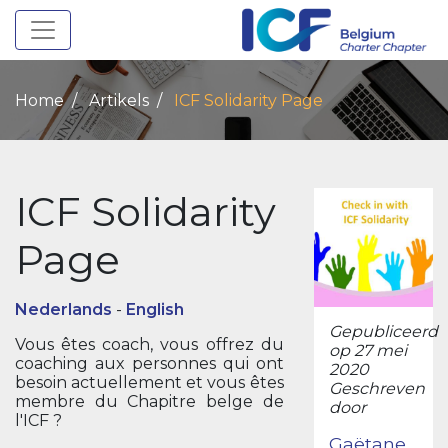
Toggle navigation
Home
Artikels
ICF Solidarity Page
ICF Solidarity
Page
Nederlands
-
English
Gepubliceerd
Vous êtes coach, vous offrez du
op 27 mei
coaching aux personnes qui ont
2020
besoin actuellement et vous êtes
Geschreven
membre du Chapitre belge de
door
l'ICF ?
Gaëtane