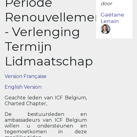
Période
door
Renouvellement
Gaëtane
Lenain
- Verlenging
Termijn
Lidmaatschap
Version Française
English Version
Geachte leden van ICF Belgium,
Charted Chapter,
De bestuursleden en
ambassadeurs van ICF Belgium
willen u ondersteunen en
tegemoetkomen in deze