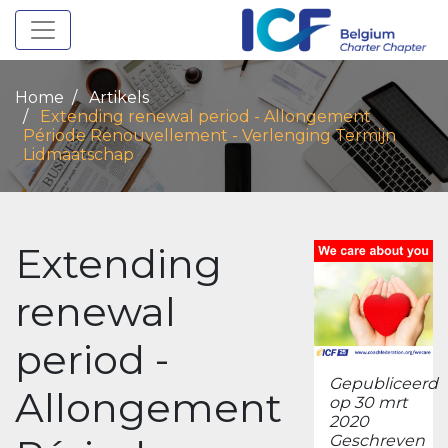
Toggle navigation
Home
Artikels
Extending renewal period - Allongement
Période Renouvellement - Verlenging Termijn
Lidmaatschap
Extending
renewal
period -
Gepubliceerd
Allongement
op 30 mrt
2020
Geschreven