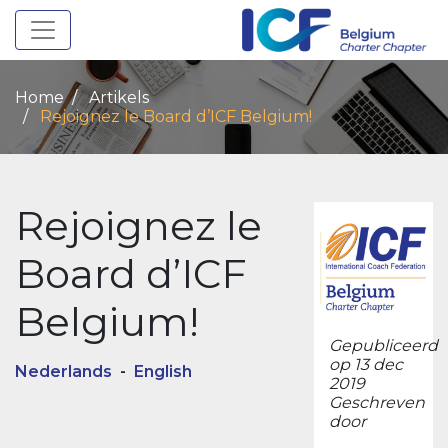
Toggle navigation
Home
Artikels
Rejoignez le Board d’ICF Belgium!
Rejoignez le
Board d’ICF
Belgium!
Gepubliceerd
op 13 dec
Nederlands
-
English
2019
Geschreven
door