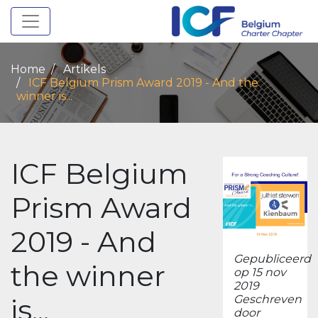
Toggle navigation
Home
Artikels
ICF Belgium Prism Award 2019 - And the
winner is...
ICF Belgium
Prism Award
2019 - And
Gepubliceerd
the winner
op 15 nov
2019
is...
Geschreven
door