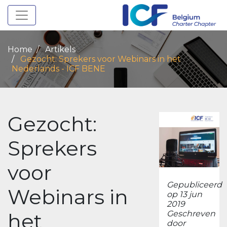
Toggle navigation
Home
Artikels
Gezocht: Sprekers voor Webinars in het
Nederlands - ICF BENE
Gezocht:
Sprekers
voor
Gepubliceerd
Webinars in
op 13 jun
2019
het
Geschreven
door