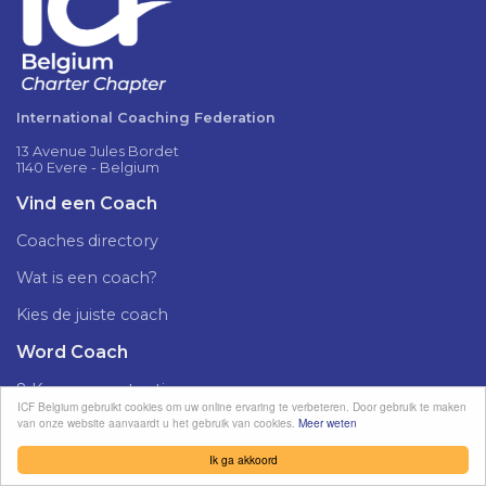
International Coaching Federation
13 Avenue Jules Bordet
1140 Evere - Belgium
Vind een Coach
Coaches directory
Wat is een coach?
Kies de juiste coach
Word Coach
8 Kerncompetenties
ICF Belgium gebruikt cookies om uw online ervaring te verbeteren. Door gebruik te maken
van onze website aanvaardt u het gebruik van cookies.
Meer weten
Waarom ICF Belgium?
Ik ga akkoord
Hoe lid worden