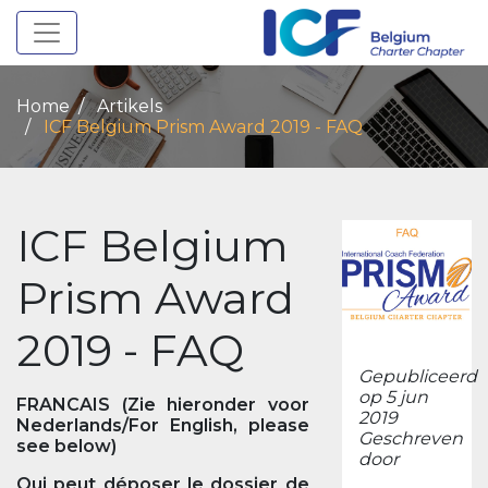
Toggle navigation
Home
Artikels
ICF Belgium Prism Award 2019 - FAQ
ICF Belgium
Prism Award
2019 - FAQ
Gepubliceerd
op 5 jun
FRANCAIS (Zie hieronder voor
2019
Nederlands/For English, please
Geschreven
see below)
door
Qui peut déposer le dossier de