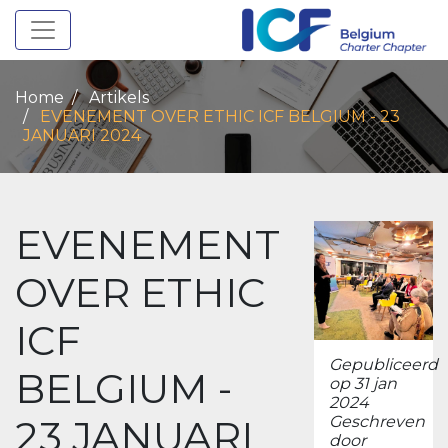
Toggle navigation
Home
Artikels
EVENEMENT OVER ETHIC ICF BELGIUM - 23
JANUARI 2024
EVENEMENT
OVER ETHIC
ICF
Gepubliceerd
BELGIUM -
op 31 jan
2024
23 JANUARI
Geschreven
door