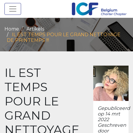
Toggle navigation
Home
Artikels
IL EST TEMPS POUR LE GRAND NETTOYAGE
DE PRINTEMPS !!!
IL EST
TEMPS
POUR LE
Gepubliceerd
GRAND
op 14 mrt
2022
NETTOYAGE
Geschreven
door