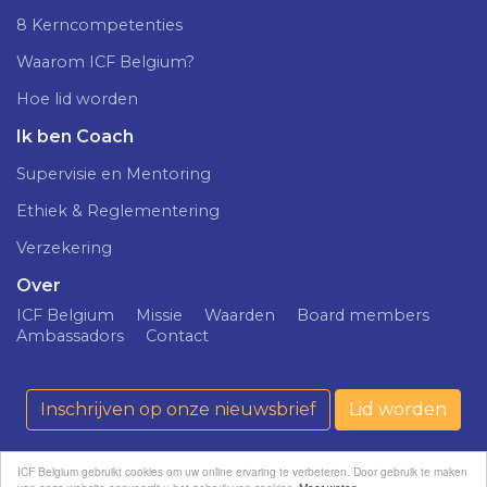
8 Kerncompetenties
Waarom ICF Belgium?
Hoe lid worden
Ik ben Coach
Supervisie en Mentoring
Ethiek & Reglementering
Verzekering
Over
ICF Belgium
Missie
Waarden
Board members
Ambassadors
Contact
Inschrijven op onze nieuwsbrief
Lid worden
ICF Belgium gebruikt cookies om uw online ervaring te verbeteren. Door gebruik te maken