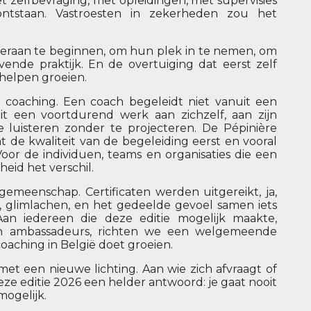
et zelfbevraging, met opleidingen, met supervisies
staan. Vastroesten in zekerheden zou het
 eraan te beginnen, om hun plek in te nemen, om
ende praktijk. En de overtuiging dat eerst zelf
helpen groeien.
e coaching. Een coach begeleidt niet vanuit een
uit een voortdurend werk aan zichzelf, aan zijn
 luisteren zonder te projecteren. De Pépinière
at de kwaliteit van de begeleiding eerst en vooral
Voor de individuen, teams en organisaties die een
eid het verschil.
meenschap. Certificaten werden uitgereikt, ja,
 glimlachen, en het gedeelde gevoel samen iets
an iedereen die deze editie mogelijk maakte,
rs en ambassadeurs, richten we een welgemeende
oaching in België doet groeien.
et een nieuwe lichting. Aan wie zich afvraagt of
 deze editie 2026 een helder antwoord: je gaat nooit
mogelijk.