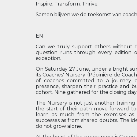
Inspire. Transform. Thrive.
Samen blijven we de toekomst van coac
EN
Can we truly support others without f
question runs through every edition 
exception.
On Saturday 27 June, under a bright sun
its Coaches' Nursery (Pépinière de Coach
of coaches committed to a journey o
presence, sharpen their practice and bu
cohort. Nine gathered for the closing day, 
The Nursery is not just another training
the start of their path move forward t
learn as much from the exercises as 
successes as from shared doubts. The ide
do not grow alone.
At the heart of the programme is Carine 