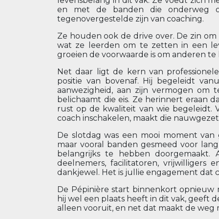
levensbelang in dit vak. Ze voedt zich m
en met de banden die onderweg ont
tegenovergestelde zijn van coaching.
Ze houden ook de drive over. De zin om
wat ze leerden om te zetten in een lev
groeien de voorwaarde is om anderen te 
Net daar ligt de kern van professionel
positie van bovenaf. Hij begeleidt van
aanwezigheid, aan zijn vermogen om te
belichaamt die eis. Ze herinnert eraan d
rust op de kwaliteit van wie begeleidt. 
coach inschakelen, maakt die nauwgezeth
De slotdag was een mooi moment van ge
maar vooral banden gesmeed voor lang,
belangrijks te hebben doorgemaakt. A
deelnemers, facilitatoren, vrijwillige
dankjewel. Het is jullie engagement dat c
De Pépinière start binnenkort opnieuw m
hij wel een plaats heeft in dit vak, geeft
alleen vooruit, en net dat maakt de weg 