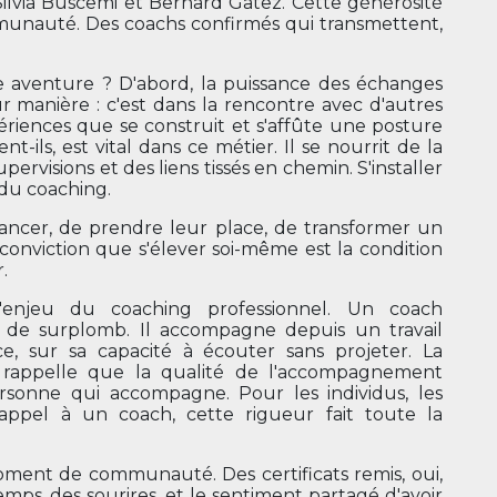
 Silvia Buscemi et Bernard Gatez. Cette générosité
mmunauté. Des coachs confirmés qui transmettent,
te aventure ? D'abord, la puissance des échanges
ur manière : c'est dans la rencontre avec d'autres
périences que se construit et s'affûte une posture
ils, est vital dans ce métier. Il se nourrit de la
ervisions et des liens tissés en chemin. S'installer
 du coaching.
e lancer, de prendre leur place, de transformer un
 conviction que s'élever soi-même est la condition
.
'enjeu du coaching professionnel. Un coach
 de surplomb. Il accompagne depuis un travail
e, sur sa capacité à écouter sans projeter. La
e rappelle que la qualité de l'accompagnement
rsonne qui accompagne. Pour les individus, les
 appel à un coach, cette rigueur fait toute la
ment de communauté. Des certificats remis, oui,
mps, des sourires, et le sentiment partagé d'avoir