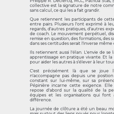
Philippe R. Declercq, MCC, Patricia Stas,
collective est la signature de notre co
sans calcul, ce qui les a fait grandir.
Que retiennent les participants de cet
entre pairs. Plusieurs l'ont exprimé à le
regards, d'autres pratiques, d'autres ex
de coach. Le mouvement perpétuel, disent-
remise en question, des formations, des sup
dans ses certitudes serait l'inverse même
Ils retiennent aussi l'élan. L'envie de s
apprentissage en pratique vivante. Et la
pour aider les autres à s'élever à leur tour
C'est précisément là que se joue l
n'accompagne pas depuis une position
constant sur lui-même, sur sa présenc
Pépinière incarne cette exigence. Ell
repose d'abord sur la qualité de la pe
équipes et les organisations qui font
différence.
La journée de clôture a été un beau mo
mais surtout des liens noués pour longte