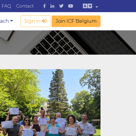
FAQ
Contact
oach
Sign in
Join ICF Belgium