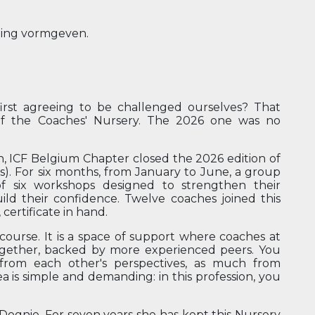
hing vormgeven.
irst agreeing to be challenged ourselves? That
of the Coaches' Nursery. The 2026 one was no
, ICF Belgium Chapter closed the 2026 edition of
s). For six months, from January to June, a group
f six workshops designed to strengthen their
ild their confidence. Twelve coaches joined this
certificate in hand.
 course. It is a space of support where coaches at
ogether, backed by more experienced peers. You
from each other's perspectives, as much from
a is simple and demanding: in this profession, you
Dognie. For seven years she has kept this Nursery