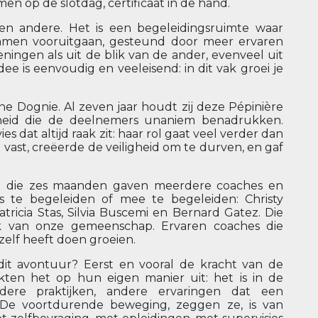
en op de slotdag, certificaat in de hand.
een andere. Het is een begeleidingsruimte waar
amen vooruitgaan, gesteund door meer ervaren
feningen als uit de blik van de ander, evenveel uit
dee is eenvoudig en veeleisend: in dit vak groei je
ne Dognie. Al zeven jaar houdt zij deze Pépinière
theid die de deelnemers unaniem benadrukken.
 dat altijd raak zit: haar rol gaat veel verder dan
d vast, creëerde de veiligheid om te durven, en gaf
en die zes maanden gaven meerdere coaches en
s te begeleiden of mee te begeleiden: Christy
tricia Stas, Silvia Buscemi en Bernard Gatez. Die
rk van onze gemeenschap. Ervaren coaches die
elf heeft doen groeien.
t avontuur? Eerst en vooral de kracht van de
rukten het op hun eigen manier uit: het is in de
ere praktijken, andere ervaringen dat een
 De voortdurende beweging, zeggen ze, is van