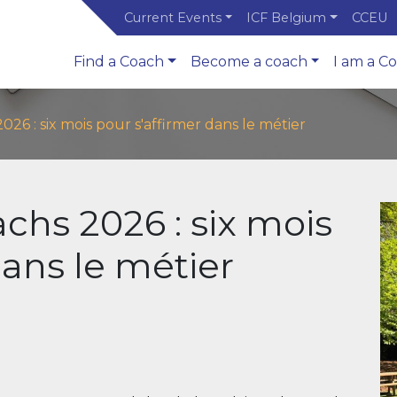
Current Events
ICF Belgium
CCEU
Find a Coach
Become a coach
I am a C
26 : six mois pour s'affirmer dans le métier
chs 2026 : six mois
dans le métier