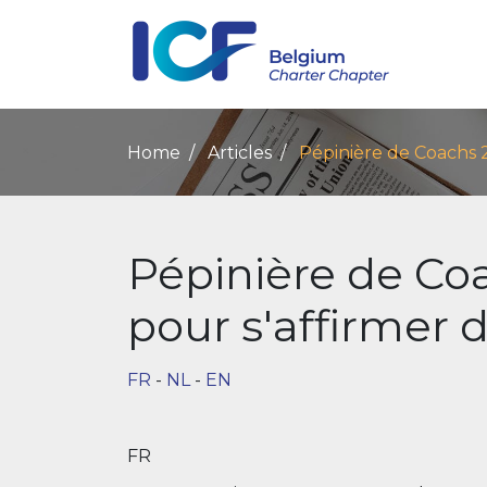
Home
Articles
Pépinière de Coachs 20
Pépinière de Coa
pour s'affirmer 
FR
-
NL
-
EN
FR