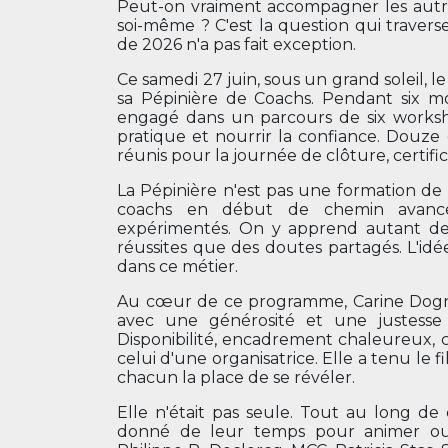
Peut-on vraiment accompagner les autres
soi-même ? C'est la question qui travers
de 2026 n'a pas fait exception.
Ce samedi 27 juin, sous un grand soleil, le
sa Pépinière de Coachs. Pendant six mo
engagé dans un parcours de six worksho
pratique et nourrir la confiance. Douze
réunis pour la journée de clôture, certifi
La Pépinière n'est pas une formation d
coachs en début de chemin avance
expérimentés. On y apprend autant des
réussites que des doutes partagés. L'idé
dans ce métier.
Au cœur de ce programme, Carine Dognie.
avec une générosité et une justesse q
Disponibilité, encadrement chaleureux, co
celui d'une organisatrice. Elle a tenu le f
chacun la place de se révéler.
Elle n'était pas seule. Tout au long de c
donné de leur temps pour animer ou 