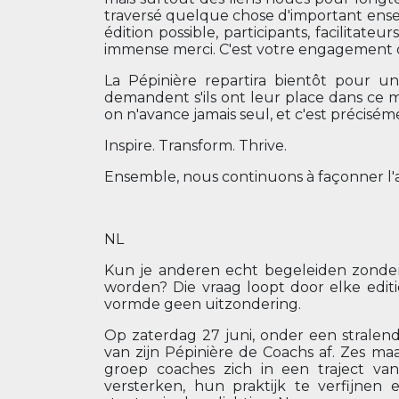
traversé quelque chose d'important ense
édition possible, participants, facilitat
immense merci. C'est votre engagement qu
La Pépinière repartira bientôt pour u
demandent s'ils ont leur place dans ce mé
on n'avance jamais seul, et c'est précisém
Inspire. Transform. Thrive.
Ensemble, nous continuons à façonner l'
NL
Kun je anderen echt begeleiden zonder 
worden? Die vraag loopt door elke edit
vormde geen uitzondering.
Op zaterdag 27 juni, onder een stralen
van zijn Pépinière de Coachs af. Zes ma
groep coaches zich in een traject v
versterken, hun praktijk te verfijne