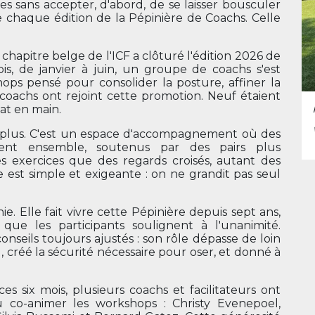
 sans accepter, d'abord, de se laisser bousculer
e chaque édition de la Pépinière de Coachs. Celle
 chapitre belge de l'ICF a clôturé l'édition 2026 de
is, de janvier à juin, un groupe de coachs s'est
ps pensé pour consolider la posture, affiner la
 coachs ont rejoint cette promotion. Neuf étaient
cat en main.
e plus. C'est un espace d'accompagnement où des
nt ensemble, soutenus par des pairs plus
 exercices que des regards croisés, autant des
e est simple et exigeante : on ne grandit pas seul
 Elle fait vivre cette Pépinière depuis sept ans,
ue les participants soulignent à l'unanimité.
nseils toujours ajustés : son rôle dépasse de loin
il, créé la sécurité nécessaire pour oser, et donné à
es six mois, plusieurs coachs et facilitateurs ont
co-animer les workshops : Christy Evenepoel,