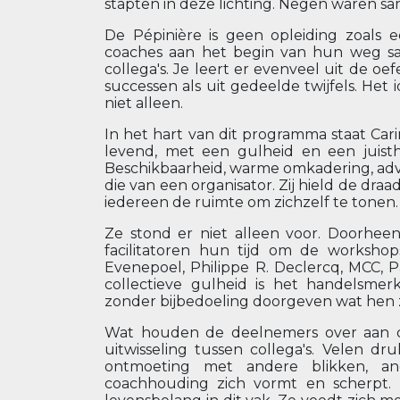
stapten in deze lichting. Negen waren sam
De Pépinière is geen opleiding zoals 
coaches aan het begin van hun weg s
collega's. Je leert er evenveel uit de oe
successen als uit gedeelde twijfels. Het i
niet alleen.
In het hart van dit programma staat Cari
levend, met een gulheid en een juis
Beschikbaarheid, warme omkadering, advies
die van een organisator. Zij hield de draa
iedereen de ruimte om zichzelf te tonen.
Ze stond er niet alleen voor. Doorhe
facilitatoren hun tijd om de workshop
Evenepoel, Philippe R. Declercq, MCC, Pa
collectieve gulheid is het handelsme
zonder bijbedoeling doorgeven wat hen z
Wat houden de deelnemers over aan di
uitwisseling tussen collega's. Velen d
ontmoeting met andere blikken, and
coachhouding zich vormt en scherpt.