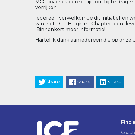
MCC coaches bereid zijn om bij te drag
verrijken.
Iedereen verwelkomde dit initiatief en w
van het ICF Belgium Chapter een le
Binnenkort meer informatie!
Hartelijk dank aan iedereen die op onze u
share
share
share
Find 
Coach