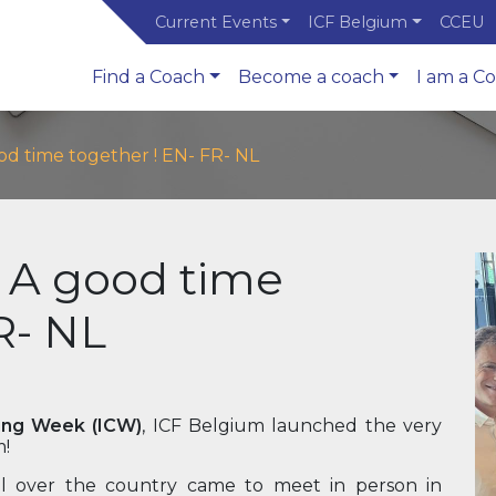
Current Events
ICF Belgium
CCEU
Find a Coach
Become a coach
I am a C
od time together ! EN- FR- NL
 A good time
R- NL
hing Week (ICW)
, ICF Belgium launched the very
m!
all over the country came to meet in person in