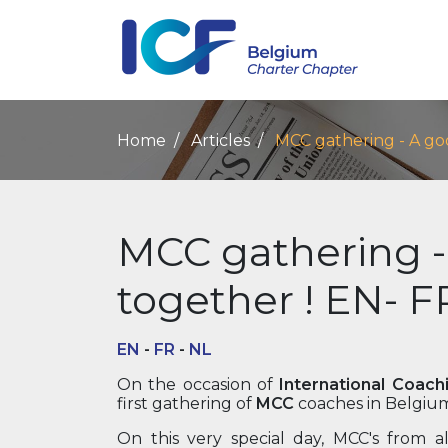
Home
Articles
MCC gathering - A go
MCC gathering -
together ! EN- F
EN
-
FR
-
NL
On the occasion of
International Coac
first gathering of
MCC
coaches in Belgiu
On this very special day, MCC's from 