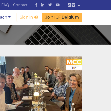
FAQ
Contact
oach
Sign in
Join ICF Belgium