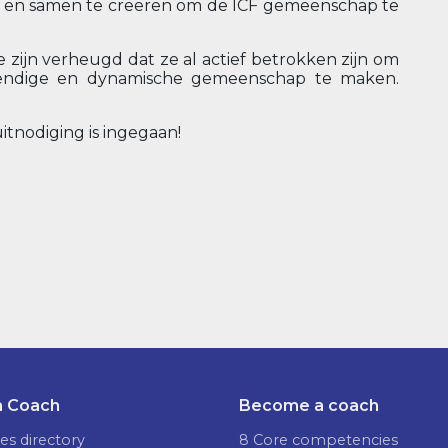
en en samen te creëren om de ICF gemeenschap te
e zijn verheugd dat ze al actief betrokken zijn om
vendige en dynamische gemeenschap te maken.
itnodiging is ingegaan!
a Coach
Become a coach
es directory
8 Core competencies