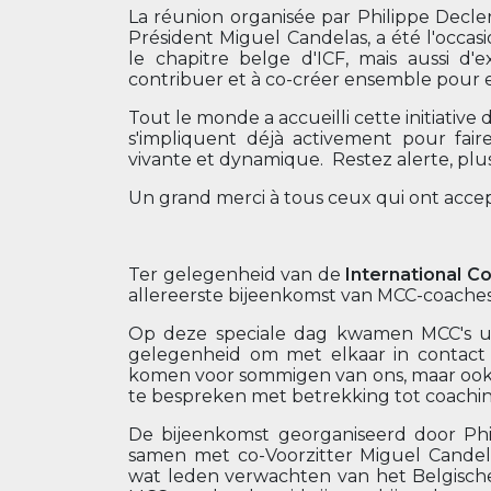
La réunion organisée par Philippe Decl
Président Miguel Candelas, a été l'occa
le chapitre belge d'ICF, mais aussi d
contribuer et à co-créer ensemble pour 
Tout le monde a accueilli cette initiative 
s'impliquent déjà activement pour fa
vivante et dynamique. Restez alerte, plu
Un grand merci à tous ceux qui ont accept
Ter gelegenheid van de
International C
allereerste bijeenkomst van MCC-coaches 
Op deze speciale dag kwamen MCC's ui
gelegenheid om met elkaar in contact
komen voor sommigen van ons, maar ook 
te bespreken met betrekking tot coachin
De bijeenkomst georganiseerd door Ph
samen met co-Voorzitter Miguel Cande
wat leden verwachten van het Belgisch