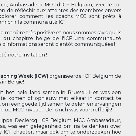
ercq, Ambassadeur MCC d'ICF Belgium, avec le co-
sion de réfléchir aux attentes des membres envers
'explorer comment les coachs MCC sont prêts à
enrichir la communauté ICF.
de manière très positive et nous sommes ravis qu'ils
ire du chapitre belge de l'ICF une communauté
s d'informations seront bientôt communiquées !
é notre invitation !
oaching Week (ICW)
organiseerde ICF Belgium de
in België!
t het hele land samen in Brussel. Het was een
 te komen of opnieuw met elkaar in contact te
om een goede tijd samen te delen en ervaringen
g op MCC-niveau. De lunch was voortreffelijk!
ilippe Declercq, ICF Belgium MCC Ambassadeur,
las, was een gelegenheid om na te denken over
e ICF chapter, maar ook om te onderzoeken hoe