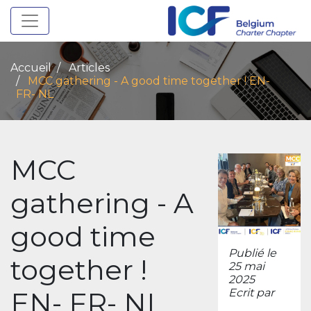
Toggle navigation
Accueil
Articles
MCC gathering - A good time together ! EN-
FR- NL
MCC
gathering - A
good time
Publié le
together !
25 mai
2025
EN- FR- NL
Ecrit par