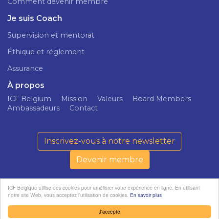
Comment devenir membre
Je suis Coach
Supervision et mentorat
Éthique et réglement
Assurance
À propos
ICF Belgium
Mission
Valeurs
Board Members
Ambassadeurs
Contact
Inscrivez-vous à notre newsletter
Devenir membre
ICF Belgique utilise des cookies pour améliorer votre expérience en ligne. En utilisant
notre site Web, vous acceptez l’utilisation de cookies.
En savoir plus
ICF Belgium ©
Politique de
softedge
2026
confidentialité
studio
J'accepte