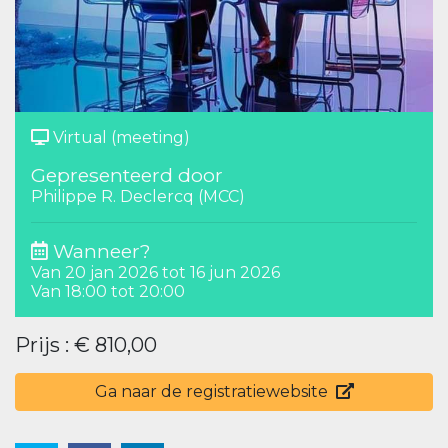
Virtual (meeting)
Gepresenteerd door
Philippe R. Declercq (MCC)
Wanneer?
Van 20 jan 2026 tot 16 jun 2026
Van 18:00 tot 20:00
Prijs : € 810,00
Ga naar de registratiewebsite