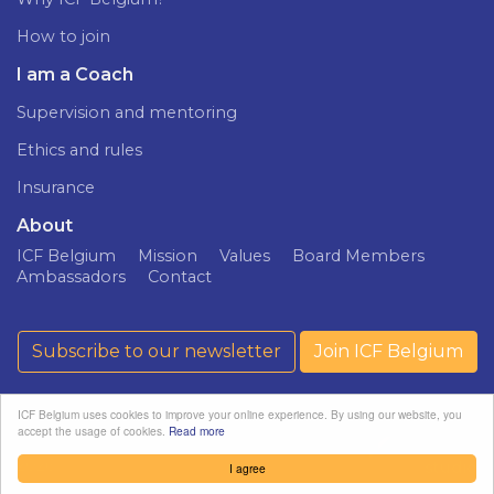
How to join
I am a Coach
Supervision and mentoring
Ethics and rules
Insurance
About
ICF Belgium
Mission
Values
Board Members
Ambassadors
Contact
Subscribe to our newsletter
Join ICF Belgium
ICF Belgium uses cookies to improve your online experience. By using our website, you
accept the usage of cookies.
Read more
ICF Belgium ©
Privacy policy
softedge
2026
studio
I agree