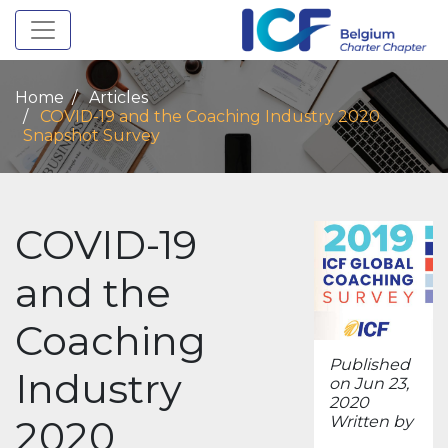
Toggle navigation
Home
Articles
COVID-19 and the Coaching Industry 2020
Snapshot Survey
COVID-19
and the
Coaching
Published
Industry
on Jun 23,
2020
2020
Written by