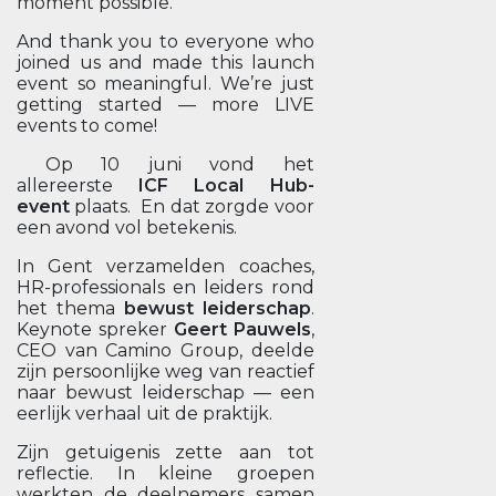
moment possible.
And thank you to everyone who
joined us and made this launch
event so meaningful. We’re just
getting started — more LIVE
events to come!
Op 10 juni vond het
allereerste
ICF Local Hub-
event
plaats. En dat zorgde voor
een avond vol betekenis.
In Gent verzamelden coaches,
HR-professionals en leiders rond
het thema
bewust leiderschap
.
Keynote spreker
Geert Pauwels
,
CEO van Camino Group, deelde
zijn persoonlijke weg van reactief
naar bewust leiderschap — een
eerlijk verhaal uit de praktijk.
Zijn getuigenis zette aan tot
reflectie. In kleine groepen
werkten de deelnemers samen