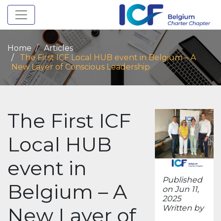
Toggle navigation
Home
Articles
The First ICF Local HUB event in Belgium – A
New Layer of Conscious Leadership
The First ICF
Local HUB
event in
Published
Belgium – A
on Jun 11,
2025
New Layer of
Written by