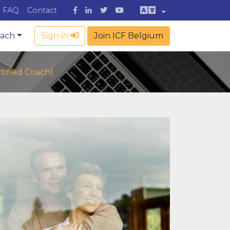
FAQ
Contact
oach
Sign in
Join ICF Belgium
tified Coach)