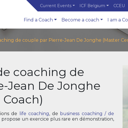
Current Events
ICF Belgium
CCEU
Find a Coach
Become a coach
I am a C
ching de couple par Pierre-Jean De Jonghe (Master Cer
de coaching de
re-Jean De Jonghe
d Coach)
tions de
life coaching
, de
business coaching / de
s propose un exercice plus rare en démonstration,