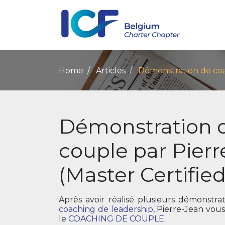
Home
Articles
Démonstration de coa
Démonstration 
couple par Pier
(Master Certifie
Après avoir réalisé plusieurs démonstra
coaching de leadership
, Pierre-Jean vou
le
COACHING DE COUPLE
.