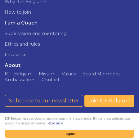
Why ICF Belgium?
How to join
I am a Coach
Supervision and mentoring
Ethics and rules
Insurance
About
ICF Belgium
Mission
Values
Board Members
Ambassadors
Contact
Subscribe to our newsletter
Join ICF Belgium
ICF Belgium uses cookies to improve your online experience. By using our website, you
accept the usage of cookies.
Read more
ICF Belgium ©
Privacy policy
softedge
2026
studio
I agree