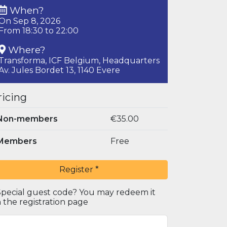
When?
On Sep 8, 2026
From 18:30 to 22:00
Where?
Transforma, ICF Belgium, Headquarters
Av. Jules Bordet 13, 1140 Evere
ricing
Non-members
€35.00
Members
Free
Register
*
pecial guest code? You may redeem it
 the registration page