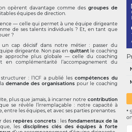
ection opèrent davantage comme des
groupes de
ables équipes de direction.
fférence — celle qui permet à une équipe dirigeante
me de ses talents individuels ? Et, en tant que
buer ?
e un cap décisif dans notre métier : passer du
équipe dirigeante. Non pas en
quittant
le coaching
P
 approche plus globale — celle du coaching
met en complémentarité l’accompagnement du
 structurer : l’ICF a publié les
compétences du
 la
demande des organisations
pour le coaching
ite, plus que jamais, à incarner notre
contribution
à que se révèle l’irremplaçable : notre capacité à
e, entre les équipes, et avec ses parties prenantes.
*
S
on
er des
repères concrets
: les
fondamentaux de la
ique, les
disciplines clés des équipes à forte