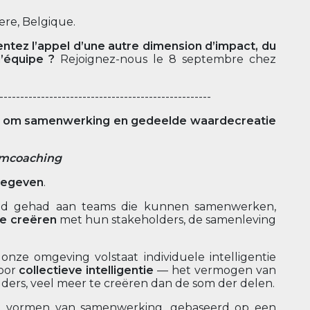
ere, Belgique.
tez l’appel d’une autre dimension d’impact, du
d’équipe ?
Rejoignez-nous le 8 septembre chez
---------------------------------------------------
s om samenwerking en gedeelde waardecreatie
amcoaching
 gegeven
.
ood gehad aan teams die kunnen samenwerken,
e creëren
met hun stakeholders, de samenleving
ze omgeving volstaat individuele intelligentie
door
collectieve intelligentie
— het vermogen van
ders, veel meer te creëren dan de som der delen.
uwe vormen van samenwerking, gebaseerd op een