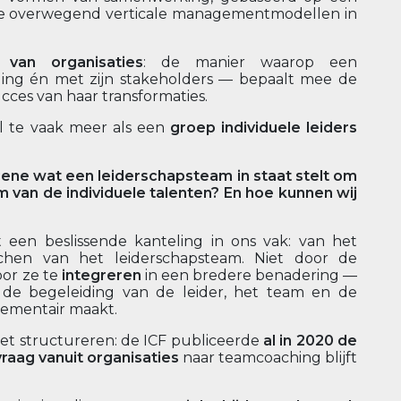
 de overwegend verticale managementmodellen in
van organisaties
: de manier waarop een
ing én met zijn stakeholders — bepaalt mee de
cces van haar transformaties.
l te vaak meer als een
groep individuele leiders
ene wat een leiderschapsteam in staat stelt om
van de individuele talenten? En hoe kunnen wij
t een beslissende kanteling in ons vak: van het
chen van het leiderschapsteam. Niet door de
oor ze te
integreren
in een bredere benadering —
 de begeleiding van de leider, het team en de
lementair maakt.
het structureren: de ICF publiceerde
al in 2020 de
vraag vanuit organisaties
naar teamcoaching blijft