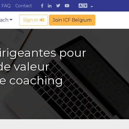
FAQ
Contact
oach
Sign in
Join ICF Belgium
rigeantes pour
 de valeur
le coaching