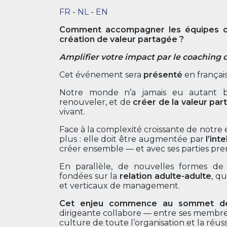
FR
-
NL
-
EN
Comment accompagner les équipes diri
création de valeur partagée ?
Amplifier votre impact par le coaching
Cet événement sera
présenté
en français
Notre monde n’a jamais eu autant b
renouveler, et de
créer de la valeur pa
vivant.
Face à la complexité croissante de notre e
plus : elle doit être augmentée par
l’int
créer ensemble — et avec ses parties pre
En parallèle, de nouvelles formes de 
fondées sur la
relation adulte-adulte
, q
et verticaux de management.
Cet enjeu commence au sommet des
dirigeante collabore — entre ses membr
culture de toute l’organisation et la réus