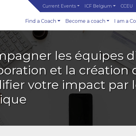
Current Events
ICF Belgium
CCEU
Find a Coach
Become a coach
I am a C
agner les équipes di
boration et la création
fier votre impact par 
ique