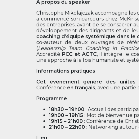
À propos du speaker
Christophe Mikolajczak accompagne les dir
a commencé son parcours chez McKinsey
des entreprises, avant de se consacrer 
développement des dirigeants et de leu
coaching d’équipe systémique dans le 
co-auteur de deux ouvrages de référ
(
Leadership Team Coaching in Practic
Accrédité
PCC et ACTC
, il intègre le c
une approche à la fois humaniste et syst
Informations pratiques
Cet événement génère des unités d
Conférence
en français
, avec une partie
Programme
18h30 – 19h00
: Accueil des particip
19h00 – 19h15
: Mot de bienvenue p
19h15 – 21h00
: Conférence de Chris
21h00 – 22h00
: Networking autour 
Lieu