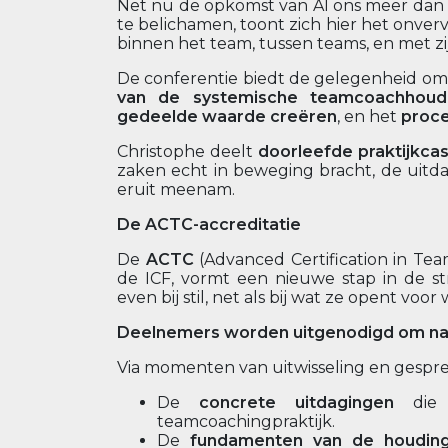
Net nu de opkomst van AI ons meer dan 
te belichamen, toont zich hier het onve
binnen het team, tussen teams, en met zi
De conferentie biedt de gelegenheid o
van de systemische teamcoachhoud
gedeelde waarde creëren
, en het
proc
Christophe deelt
doorleefde praktijkcas
zaken echt in beweging bracht, de uitda
eruit meenam.
De ACTC-accreditatie
De
ACTC
(Advanced Certification in Tea
de ICF, vormt een nieuwe stap in de s
even bij stil, net als bij wat ze opent voo
Deelnemers worden uitgenodigd om na
Via momenten van uitwisseling en gespre
De
concrete uitdagingen
die 
teamcoachingpraktijk.
De
fundamenten van de houdin