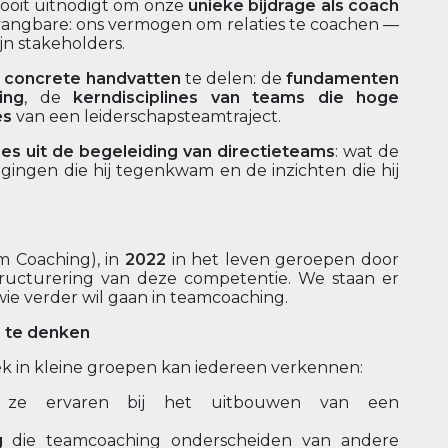
ooit uitnodigt om onze
unieke bijdrage als coach
rvangbare: ons vermogen om relaties te coachen —
jn stakeholders.
m
concrete handvatten
te delen: de
fundamenten
ing
, de
kerndisciplines van teams die hoge
es
van een leiderschapsteamtraject.
es uit de begeleiding van directieteams
: wat de
gingen die hij tegenkwam en de inzichten die hij
m Coaching), in
2022
in het leven geroepen door
tructurering van deze competentie. We staan er
r wie verder wil gaan in teamcoaching.
 te denken
k in kleine groepen kan iedereen verkennen:
ze ervaren bij het uitbouwen van een
g
die teamcoaching onderscheiden van andere