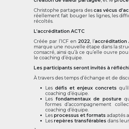
création de valeur partagée
, et le
proce
Christophe partagera des
cas vécus d’a
réellement fait bouger les lignes, les diff
récoltés.
L’accréditation ACTC
Créée par l’ICF en
2022
, l’
accréditatio
marque une nouvelle étape dans la stru
consacré, ainsi qu’à ce qu’elle ouvre pour
le coaching d’équipe.
Les participants seront invités à réfléch
À travers des temps d’échange et de disc
Les
défis et enjeux concrets
qu’i
coaching d’équipe.
Les
fondamentaux de posture
qu
formes d’accompagnement collecti
coaching d’équipe.
Les
processus et formats
adaptés a
Les
repères transférables
dans leur