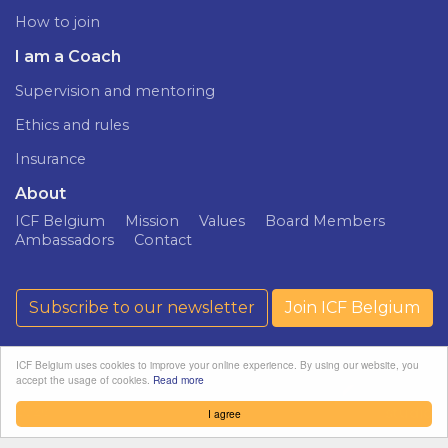
How to join
I am a Coach
Supervision and mentoring
Ethics and rules
Insurance
About
ICF Belgium
Mission
Values
Board Members
Ambassadors
Contact
Subscribe to our newsletter
Join ICF Belgium
ICF Belgium uses cookies to improve your online experience. By using our website, you
accept the usage of cookies.
Read more
ICF Belgium ©
Privacy policy
softedge
2026
studio
I agree