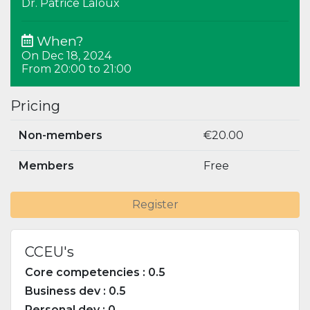
Dr. Patrice Laloux
When?
On Dec 18, 2024
From 20:00 to 21:00
Pricing
Non-members
€20.00
Members
Free
Register
CCEU's
Core competencies : 0.5
Business dev : 0.5
Personal dev : 0