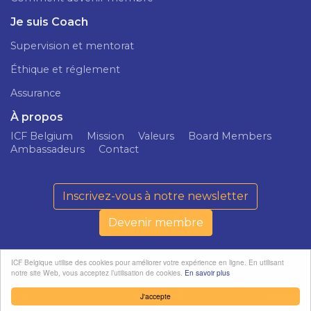
Je suis Coach
Supervision et mentorat
Éthique et réglement
Assurance
À propos
ICF Belgium
Mission
Valeurs
Board Members
Ambassadeurs
Contact
Inscrivez-vous à notre newsletter
Devenir membre
ICF Belgique utilise des cookies pour améliorer votre expérience en ligne. En utilisant
notre site Web, vous acceptez l’utilisation de cookies.
En savoir plus
ICF Belgium ©
Politique de
softedge
2026
confidentialité
studio
J'accepte