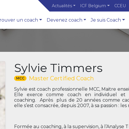
Actualités
ICF Belgium
CCEU
rouver un coach
Devenez coach
Je suis Coach
Sylvie Timmers
Master Certified Coach
MCC
Sylvie est coach professionnelle MCC, Maitre ens
Elle exerce comme coach en individuel et en
coaching. Après plus de 20 années comme cadre
elle s’est consacrée, depuis 2007, à sa passion : le
Formée au coaching, à la supervision, à l’Analyse 