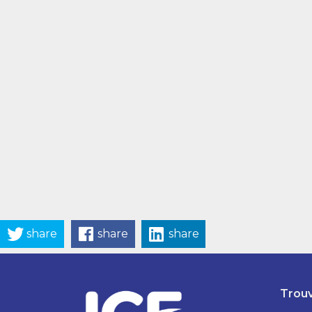
share
share
share
Trouv