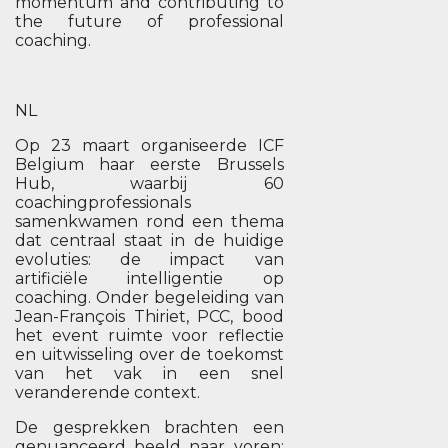
momentum and contributing to
the future of professional
coaching.
NL
Op 23 maart organiseerde ICF
Belgium haar eerste Brussels
Hub, waarbij 60
coachingprofessionals
samenkwamen rond een thema
dat centraal staat in de huidige
evoluties: de impact van
artificiële intelligentie op
coaching. Onder begeleiding van
Jean-François Thiriet, PCC, bood
het event ruimte voor reflectie
en uitwisseling over de toekomst
van het vak in een snel
veranderende context.
De gesprekken brachten een
genuanceerd beeld naar voren: