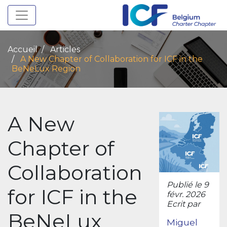
Toggle navigation
Accueil
Articles
A New Chapter of Collaboration for ICF in the
BeNeLux Region
A New
Chapter of
Collaboration
Publié le 9
for ICF in the
févr. 2026
Ecrit par
BeNeLux
Miguel