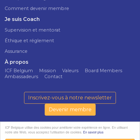
Comment devenir membre
Je suis Coach
Supervision et mentorat
Éthique et réglement
Assurance
À propos
ICF Belgium
Mission
Valeurs
Board Members
Ambassadeurs
Contact
Inscrivez-vous à notre newsletter
Devenir membre
ICF Belgique utilise des cookies pour améliorer votre expérience en ligne. En utilisant
notre site Web, vous acceptez l’utilisation de cookies.
En savoir plus
ICF Belgium ©
Politique de
softedge