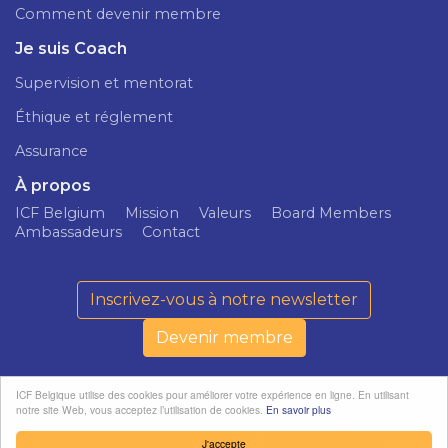
Comment devenir membre
Je suis Coach
Supervision et mentorat
Éthique et réglement
Assurance
À propos
ICF Belgium
Mission
Valeurs
Board Members
Ambassadeurs
Contact
Inscrivez-vous à notre newsletter
Devenir membre
ICF Belgique utilise des cookies pour améliorer votre expérience en ligne. En utilisant
notre site Web, vous acceptez l’utilisation de cookies.
En savoir plus
ICF Belgium ©
Politique de
softedge
2026
confidentialité
studio
J'accepte