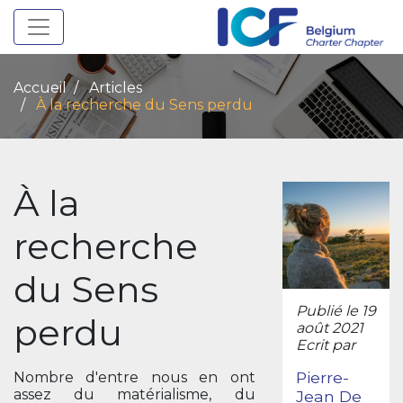
Toggle navigation
Accueil
Articles
À la recherche du Sens perdu
À la
recherche
du Sens
Publié le 19
perdu
août 2021
Ecrit par
Pierre-
Nombre d'entre nous en ont
assez du matérialisme, du
Jean De