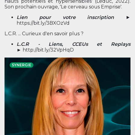
hauts potentiels et hypersensibles' (Leduc, 2022).
Son prochain ouvrage, 'Le cerveau sous Emprise'.
Lien pour votre inscription
►
https://bit.ly/3BXOzVd
L.C.R. ... Curieux d'en savoir plus ?
L.C.R - Liens, CCEUs et Replays
►
http://bit.ly/32VpHqD
SYNERGIE