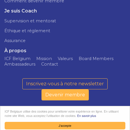
Comment devenir membre
Je suis Coach
Supervision et mentorat
Éthique et réglement
Assurance
À propos
ICF Belgium
Mission
Valeurs
Board Members
Ambassadeurs
Contact
Inscrivez-vous à notre newsletter
Devenir membre
ICF Belgique utilise des cookies pour améliorer votre expérience en ligne. En utilisant
notre site Web, vous acceptez l’utilisation de cookies.
En savoir plus
ICF Belgium ©
Politique de
softedge
2026
confidentialité
studio
J'accepte