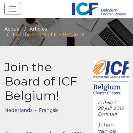
Toggle navigation
Accueil
Articles
Join the Board of ICF Belgium!
Join the
Board of ICF
Belgium!
Publié le
28 juil. 2019
Nederlands
-
Français
Ecrit par
Johan
Van de