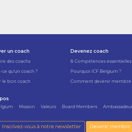
er un coach
Devenez coach
ire des coachs
8 Compétences essentielles
-ce qu'un coach ?
Pourquoi ICF Belgium ?
r le bon coach
Comment devenir membre
opos
elgium
Mission
Valeurs
Board Members
Ambassadeu
Inscrivez-vous à notre newsletter
Devenir membre