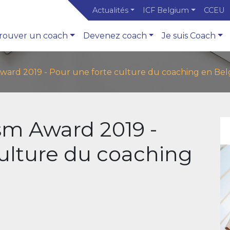
Actualités
ICF Belgium
CCEU
rouver un coach
Devenez coach
Je suis Coach
ward 2019 - Pour une forte culture du coaching en Be
sm Award 2019 -
culture du coaching