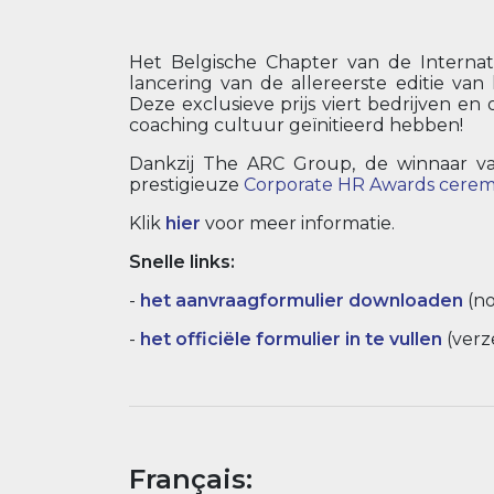
Het Belgische Chapter van de Interna
lancering van de allereerste editie van
Deze exclusieve prijs viert bedrijven en 
coaching cultuur geïnitieerd hebben!
Dankzij The ARC Group, de winnaar v
prestigieuze
Corporate HR Awards cerem
Klik
hier
voor meer informatie.
Snelle links:
-
het aanvraagformulier downloaden
(no
-
het officiële formulier in te vullen
(verz
Français: