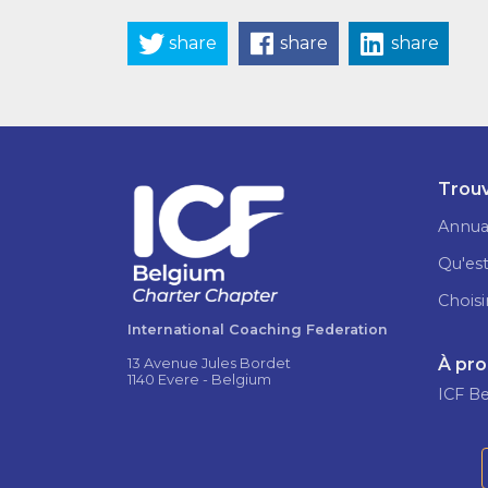
share
share
share
Trouv
Annua
Qu'est
Choisi
International Coaching Federation
À pr
13 Avenue Jules Bordet
1140 Evere - Belgium
ICF B