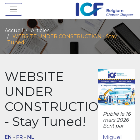
Toggle navigation
Accueil
Articles
WEBSITE UNDER CONSTRUCTION - Stay
Tuned!
WEBSITE
UNDER
CONSTRUCTION
Publié le 16
- Stay Tuned!
mars 2026
Ecrit par
Miguel
EN
-
FR
-
NL