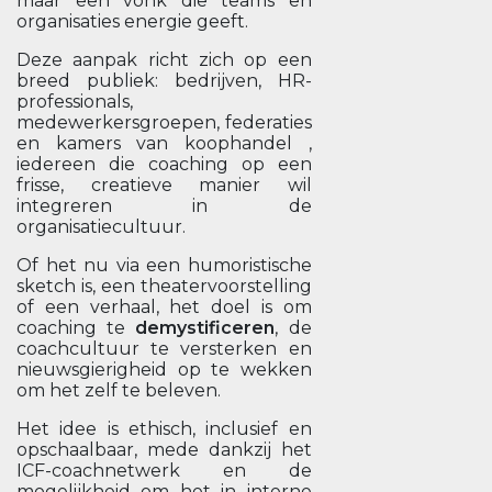
maar een vonk die teams en
organisaties energie geeft.
Deze aanpak richt zich op een
breed publiek: bedrijven, HR-
professionals,
medewerkersgroepen, federaties
en kamers van koophandel ,
iedereen die coaching op een
frisse, creatieve manier wil
integreren in de
organisatiecultuur.
Of het nu via een humoristische
sketch is, een theatervoorstelling
of een verhaal, het doel is om
coaching te
demystificeren
, de
coachcultuur te versterken en
nieuwsgierigheid op te wekken
om het zelf te beleven.
Het idee is ethisch, inclusief en
opschaalbaar, mede dankzij het
ICF-coachnetwerk en de
mogelijkheid om het in interne