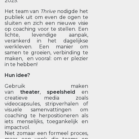
2025.
Het team van
Thrive
nodigde het
publiek uit om even de ogen te
sluiten en zich een nieuwe visie
op coaching voor te stellen. Een
lichte, levendige aanpak,
verankerd in het dagelijkse
werkleven. Een manier om
samen te groeien, verbinding te
maken, en vooral: om er plezier
in te hebben!
Hun idee?
Gebruik maken
van
theater
,
speelsheid
en
creatieve media zoals
videocapsules, stripverhalen of
visuele samenvattingen om
coaching te herpositioneren als
iets menselijks, toegankelijk en
impactvol.
Niet zomaar een formeel proces,