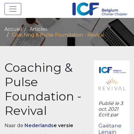
Toggle navigation
Accueil
Articles
Coaching & Pulse Foundation - Revival
Coaching &
Pulse
Foundation -
Publié le 3
Revival
oct. 2021
Ecrit par
Gaëtane
Naar de
Nederlands
e versie
Lenain