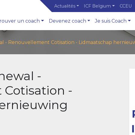
Actualités
ICF Belgium
CCEU
rouver un coach
Devenez coach
Je suis Coach
 - Renouvellement Cotisation - Lidmaatschap hernieu
ewal -
Cotisation -
ernieuwing