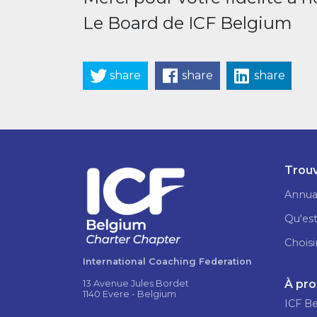
Le Board de ICF Belgium
share
share
share
Trouv
Annua
Qu'est
Choisi
International Coaching Federation
À pr
13 Avenue Jules Bordet
1140 Evere - Belgium
ICF B