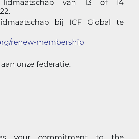
g lidmaatschap van 13 of 14
22.
idmaatschap bij ICF Global te
n.org/renew-membership
 aan onze federatie.
tes your commitment to the